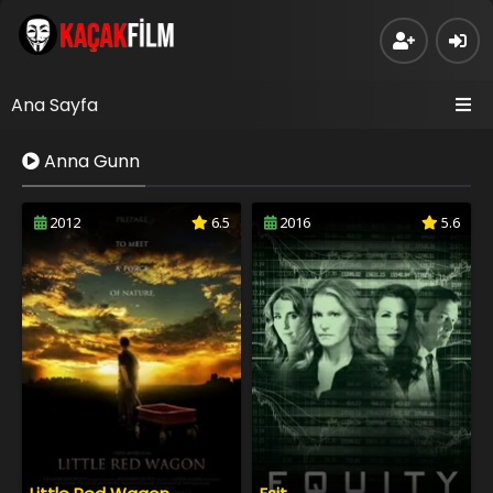
Ana Sayfa
Anna Gunn
2012
6.5
2016
5.6