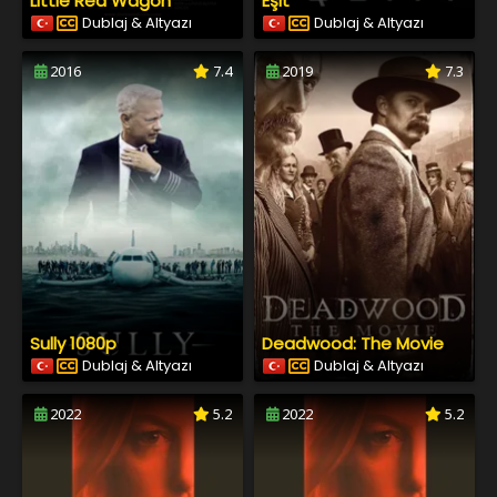
Little Red Wagon
Eşit
Dublaj & Altyazı
Dublaj & Altyazı
2016
7.4
2019
7.3
Sully 1080p
Deadwood: The Movie
Dublaj & Altyazı
Dublaj & Altyazı
2022
5.2
2022
5.2