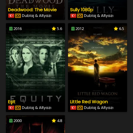
Deadwood: The Movie
Sully 1080p
Dublaj & Altyazı
Dublaj & Altyazı
2016
5.6
2012
6.5
Eşit
Little Red Wagon
Dublaj & Altyazı
Dublaj & Altyazı
2000
4.8