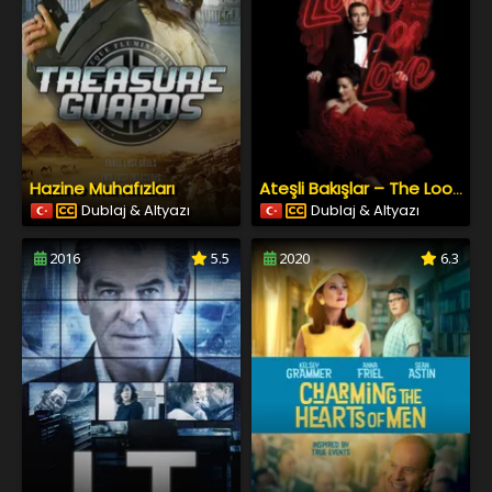
Hazine Muhafızları
Ateşli Bakışlar – The Look of Love
Dublaj & Altyazı
Dublaj & Altyazı
2016
5.5
2020
6.3