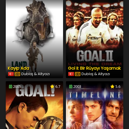
Kayıp Ada
Gol II: Bir Rüyayı Yaşamak
Dublaj & Altyazı
Dublaj & Altyazı
2005
6.7
2003
5.6