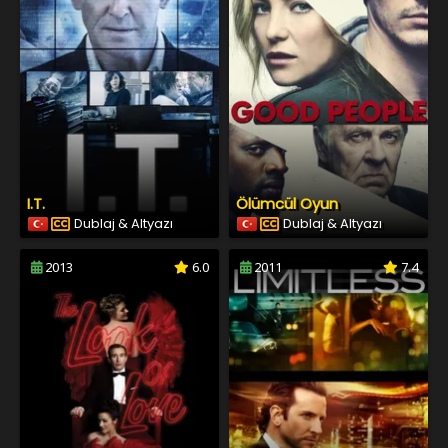
I.T.
Ölümcül Oyun
Dublaj & Altyazı
Dublaj & Altyazı
2013
6.0
2011
7.4