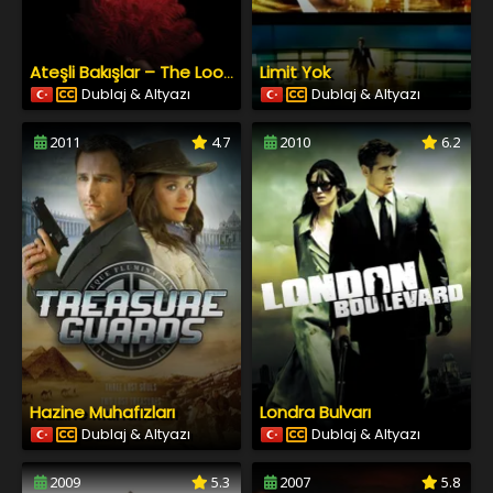
Limit Yok
Ateşli Bakışlar – The Look of Love
Dublaj & Altyazı
Dublaj & Altyazı
2011
4.7
2010
6.2
Hazine Muhafızları
Londra Bulvarı
Dublaj & Altyazı
Dublaj & Altyazı
2009
5.3
2007
5.8