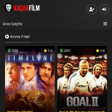
Ana Sayfa
Anna Friel
2003
5.6
2007
5.8