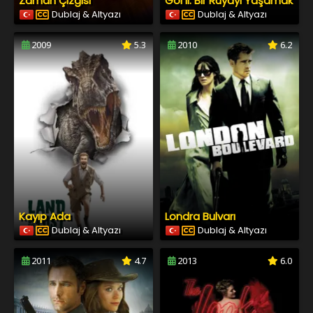
Zaman Çizgisi
Gol II: Bir Rüyayı Yaşamak
Dublaj & Altyazı
Dublaj & Altyazı
2009
5.3
2010
6.2
Kayıp Ada
Londra Bulvarı
Dublaj & Altyazı
Dublaj & Altyazı
2011
4.7
2013
6.0