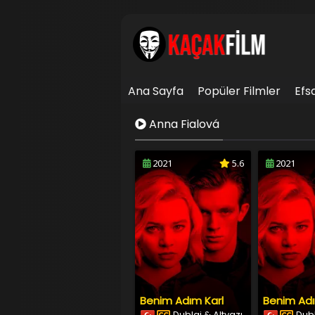
Ana Sayfa
Popüler Filmler
Efs
İletişim
Anna Fialová
2021
5.6
2021
Benim Adım Karl
Benim Adı
Dublaj & Altyazı
Dubl