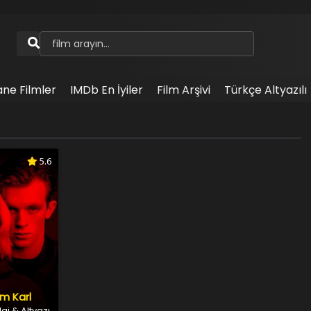
ane Filmler
IMDb En İyiler
Film Arşivi
Türkçe Altyazılı
5.6
m Karl
aj & Altyazı