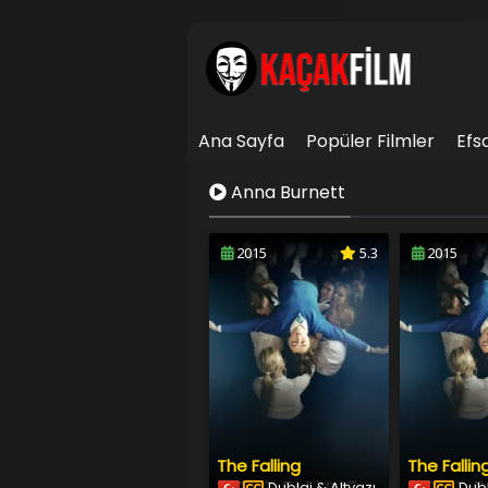
Ana Sayfa
Popüler Filmler
Efs
İletişim
Anna Burnett
2015
5.3
2015
The Falling
The Fallin
Dublaj & Altyazı
Dubl