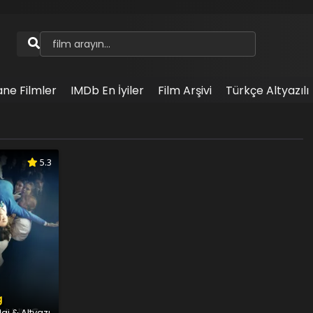
ane Filmler
IMDb En İyiler
Film Arşivi
Türkçe Altyazılı
5.3
g
aj & Altyazı