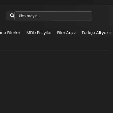
ane Filmler
IMDb En İyiler
Film Arşivi
Türkçe Altyazılı