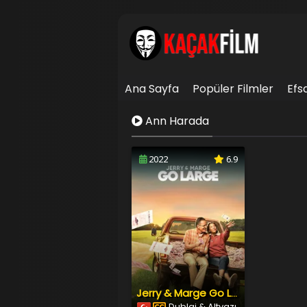
Ana Sayfa
Popüler Filmler
Efs
İletişim
Ann Harada
2022
6.9
Jerry & Marge Go Large
Dublaj & Altyazı