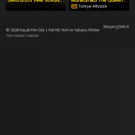
Swatantra Veer Savarkar
Manikarnika The Queen of Jhansi
Türkçe Altyazılı
İletişim
|
DMCA
© 2026
Kaçak Film İzle | Full HD Yerli ve Yabancı Filmler
Tüm Hakları Saklıdır
rking
mrking
reiscasino
dizilab
dizimag
dizibox
dizipal güncel adres
kore dizi 
w.asubaspa.com/