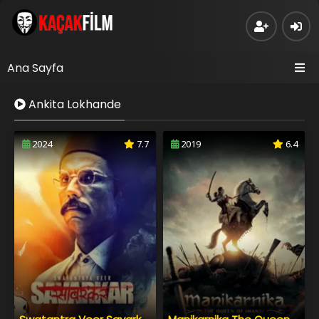
Ana Sayfa
Ankita Lokhande
2024
7.7
2019
6.4