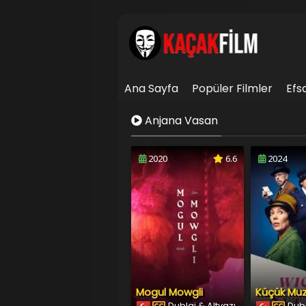
Ana Sayfa
Popüler Filmler
Efs
İletişim
Anjana Vasan
2020
6.6
2024
Mogul Mowgli
Dublaj & Altyazı
Dubl