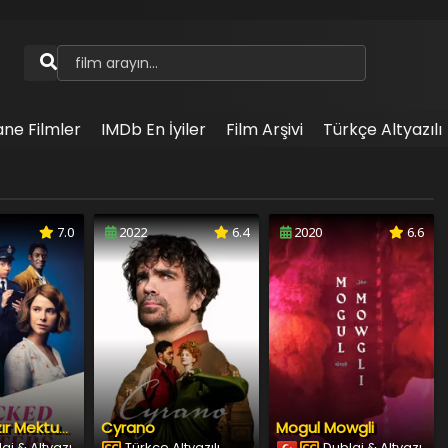
ane Filmler
IMDb En İyiler
Film Arşivi
Türkçe Altyazılı
7.0
2022
6.4
2020
6.6
Cyrano
Mogul Mowgli
Küçük Muzır Mektuplar
aj & Altyazı
Türkçe Altyazılı
Dublaj & Altyazı