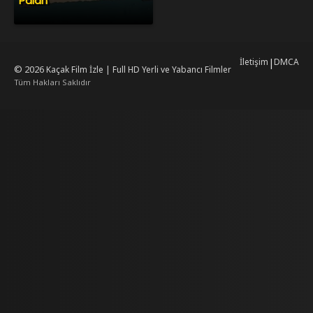
Palan
İletişim
|
DMCA
© 2026
Kaçak Film İzle | Full HD Yerli ve Yabancı Filmler
Tüm Hakları Saklıdır
mrking
mrking
reiscasino
dizilab
dizimag
dizibox
dizipal güncel adres
kore dizi
ww.asubaspa.com/