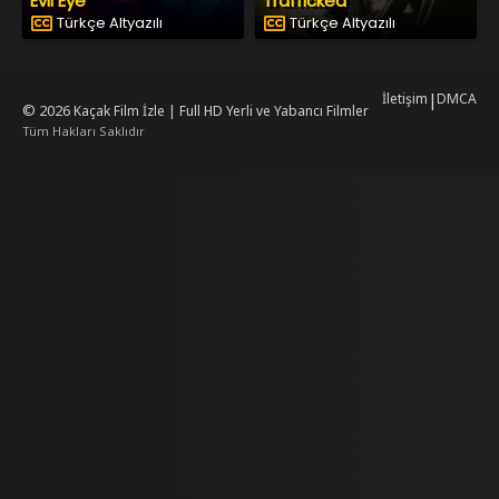
Evil Eye
Trafficked
Türkçe Altyazılı
Türkçe Altyazılı
İletişim
|
DMCA
© 2026
Kaçak Film İzle | Full HD Yerli ve Yabancı Filmler
Tüm Hakları Saklıdır
mrking
mrking
reiscasino
dizilab
dizimag
dizibox
dizipal güncel adres
kore dizi
ww.asubaspa.com/