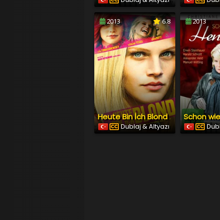
2013
6.8
2013
Heute Bin İch Blond
Dublaj & Altyazı
Dubl