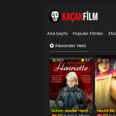
Ana Sayfa
Popüler Filmler
Efs
İletişim
Alexander Held
2013
6.5
2013
Heute Bin
Schon wieder Henriette
Dublaj & Altyazı
Dubl