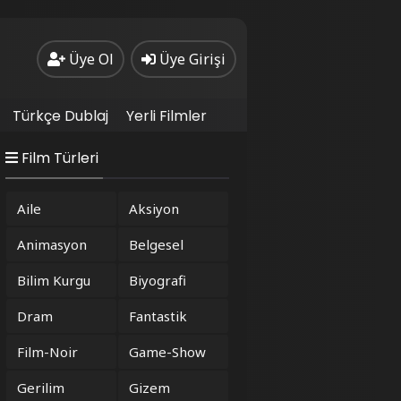
Üye Ol
Üye Girişi
Türkçe Dublaj
Yerli Filmler
Film Türleri
Aile
Aksiyon
Animasyon
Belgesel
Bilim Kurgu
Biyografi
Dram
Fantastik
Film-Noir
Game-Show
Gerilim
Gizem