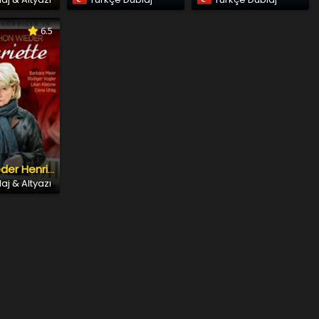
6.5
Schon wieder Henriette
aj & Altyazı