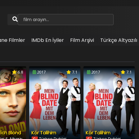
ane Filmler
IMDb En İyiler
Film Arşivi
Türkçe Altyazılı
6.8
2017
7.1
2017
7.1
 İch Blond
Kör Talihim
Kör Talihim
aj & Altyazı
Türkçe Dublaj
Türkçe Dublaj