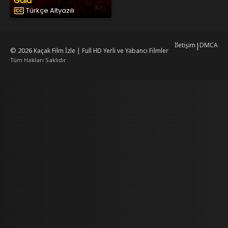
Gaia
Türkçe Altyazılı
İletişim
|
DMCA
© 2026
Kaçak Film İzle | Full HD Yerli ve Yabancı Filmler
Tüm Hakları Saklıdır
mrking
mrking
reiscasino
dizilab
dizimag
dizibox
dizipal güncel adres
kore dizi
ww.asubaspa.com/