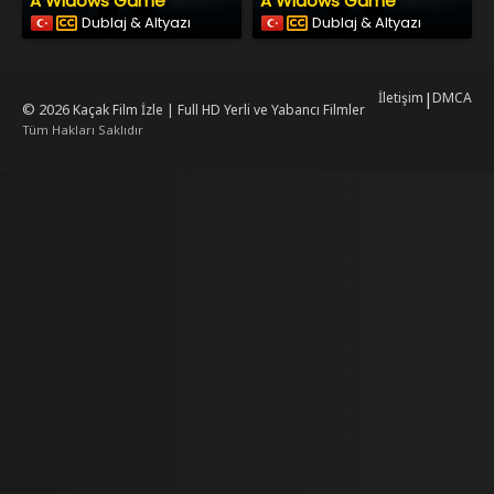
A Widows Game
A Widows Game
Dublaj & Altyazı
Dublaj & Altyazı
İletişim
|
DMCA
© 2026
Kaçak Film İzle | Full HD Yerli ve Yabancı Filmler
Tüm Hakları Saklıdır
rking
mrking
reiscasino
dizilab
dizimag
dizibox
dizipal güncel adres
kore dizi i
.asubaspa.com/