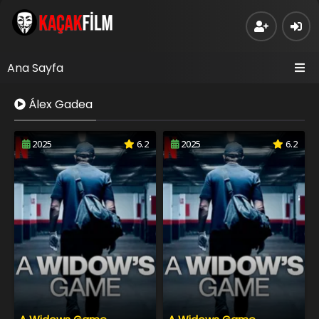
Ana Sayfa
Álex Gadea
2025
6.2
2025
6.2