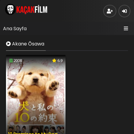
Ana Sayfa
Akane Ōsawa
2008
6.9