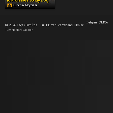
10 Promises to My Dog
Türkçe Altyazılı
İletişim
|
DMCA
© 2026
Kaçak Film İzle | Full HD Yerli ve Yabancı Filmler
Tüm Hakları Saklıdır
mrking
mrking
reiscasino
dizilab
dizimag
dizibox
dizipal güncel adres
kore dizi
ww.asubaspa.com/